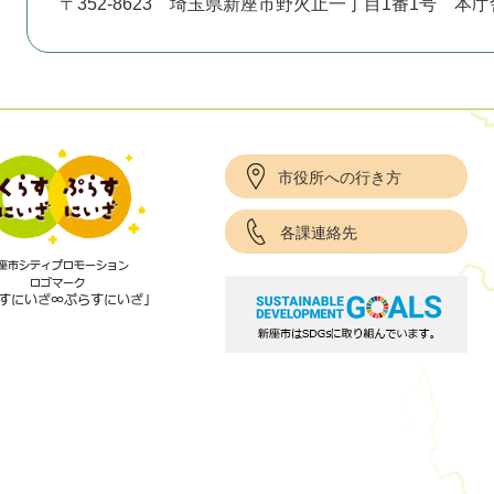
〒352-8623
埼玉県新座市野火止一丁目1番1号 本庁
市役所への行き方
各課連絡先