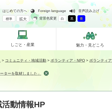
はじめての方へ
Foreign language
音声読み上げ
背景色変更
拡大
白
黒
青
標準
しごと・
産業
魅力・
見どころ
し
>
コミュニティ・地域活動
>
ボランティア・NPO
>
ボランティア
ポーターを取材しました」
活動情報HP