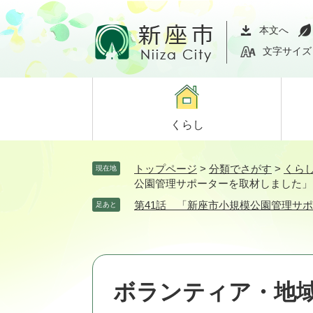
ペ
メ
ー
ニ
本文へ
ジ
ュ
文字サイズ
の
ー
先
を
頭
飛
で
ば
くらし
す。
し
て
本
トップページ
>
分類でさがす
>
くら
現在地
文
公園管理サポーターを取材しました」
へ
第41話 「新座市小規模公園管理サ
足あと
ボランティア・地域