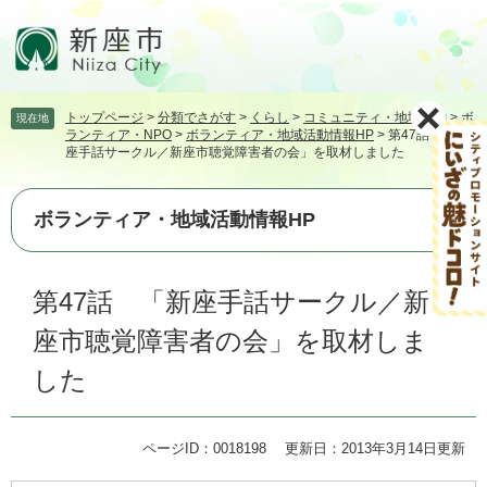
ペ
メ
ー
ニ
ジ
ュ
の
ー
先
を
トップページ
>
分類でさがす
>
くらし
>
コミュニティ・地域活動
>
ボ
現在地
頭
飛
ランティア・NPO
>
ボランティア・地域活動情報HP
>
第47話 「新
で
ば
座手話サークル／新座市聴覚障害者の会」を取材しました
す。
し
て
本
ボランティア・地域活動情報HP
文
へ
本
第47話 「新座手話サークル／新
文
座市聴覚障害者の会」を取材しま
した
ページID：0018198
更新日：2013年3月14日更新