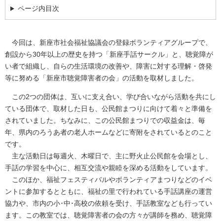
ページ内目次
今回は、新座市社会福祉協議会の登録ボランティアグループで、
創設から30年以上の歴史を持つ「新座手話サークル」と、聴覚障が
い者で組織し、自らの生活環境の改善や、障害に対する理解・啓発
等に努める「新座市聴覚障害者の会」の活動を取材しました。
この2つの団体は、互いに支え合い、学び合いながら活動を共にし
ている団体で、取材した日も、公民館まつりに向けて着々と準備を
されていました。ちなみに、この公民館まつりでの収益金は、毎
年、県内のろうあ者の老人ホームなどに寄附をされているとのこと
です。
主な活動日は毎週火、木曜日で、主に野火止公民館を会場とし、
手話の学習を中心に、相互交流や親睦を深める活動をしています。
このほか、福祉フェスティバルやボランティアまつりなどのイベ
ントに参加するとともに、福祉の里で行われている手話講座の運営
協力や、市内の小･中･高校の依頼を受け、手話教室なども行ってい
ます。この教室では、聴覚障害者の会の方々が講師を務め、聴覚障