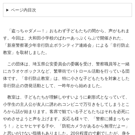
ページ内目次
「盗っちゃダメ―！」おもわず子どもたちの間から、声がもれま
す。今回は、大和田小学校のぱわーあっぷくらぶで開催された、
「新座警察署少年非行防止ボランティア連絡会」による「非行防止
教室」を取材しました。
この団体は、埼玉県公安委員会の委嘱を受け、警察職員等と一緒
にカラオケボックスなど、繁華街でパトロール活動を行っている団
体です。「非行防止教室」は、特に小さな子どもたちを対象とした
非行防止の啓発活動として、一昨年から始めました。
教室は、子どもたちが理解しやすいように劇形式となっていて、
小学生の主人公が友人に誘われコンビニで万引きをしてしまうとこ
ろから話が始まります。客席で観ている子どもたちはそれを必死に
やめさせようと声を上げます。反応も様々で、「警察に捕まっちゃ
う！」とヒヤヒヤする子や、「防犯カメラがあるから無理だよー」
と思いがけない指摘もありました。20分程度の寸劇でしたが、身を