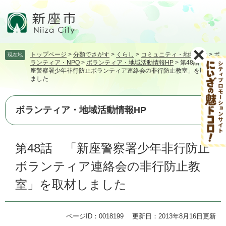
ペ
メ
ー
ニ
ジ
ュ
の
ー
先
を
トップページ
>
分類でさがす
>
くらし
>
コミュニティ・地域活動
>
ボ
現在地
頭
飛
ランティア・NPO
>
ボランティア・地域活動情報HP
>
第48話 「新
で
ば
座警察署少年非行防止ボランティア連絡会の非行防止教室」を取材し
す。
し
ました
て
本
ボランティア・地域活動情報HP
文
へ
本
第48話 「新座警察署少年非行防止
文
ボランティア連絡会の非行防止教
室」を取材しました
ページID：0018199
更新日：2013年8月16日更新