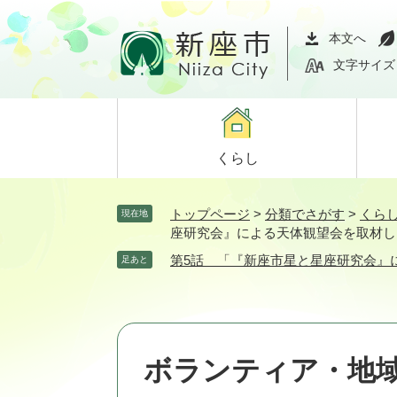
ペ
メ
ー
ニ
本文へ
ジ
ュ
文字サイズ
の
ー
先
を
頭
飛
で
ば
くらし
す。
し
て
本
トップページ
>
分類でさがす
>
くら
現在地
文
座研究会』による天体観望会を取材し
へ
第5話 「『新座市星と星座研究会』
足あと
ボランティア・地域