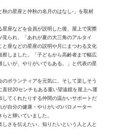
と秋の星座と仲秋の名月のはなし-」を取材
る星座などを会員が説明した後、屋上で実際
が見られ、「あれが夏の大三角のアルタイ
こと座などの星座の説明や月にまつわる文化
観察しました。「子どもから高齢者まで幅広
難しいが、やりがいでもある。」と代表の星
会のボランティアを元気に、そして楽しそう
直径20センチもある重い望遠鏡を屋上へ運
加してくれたりする仲間の温かいサポートだ
れが自分の健康・やりがいのバロメーター
きらと輝いていました。
楽しさを伝えたい、知りたいという人と人と
。