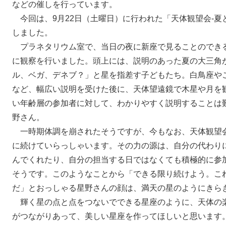
などの催しを行っています。
今回は、9月22日（土曜日）に行われた「天体観望会-夏
しました。
プラネタリウム室で、当日の夜に新座で見ることのでき
に観察を行いました。頭上には、説明のあった夏の大三角
ル、ベガ、デネブ？」と星を指差す子どもたち。白鳥座や
など、幅広い説明を受けた後に、天体望遠鏡で木星や月を
い年齢層の参加者に対して、わかりやすく説明することは
野さん。
一時期体調を崩されたそうですが、今もなお、天体観望
に続けていらっしゃいます。その力の源は、自分の代わりに
んでくれたり、自分の担当する日ではなくても積極的に参
そうです。このようなことから「できる限り続けよう。こ
だ」とおっしゃる星野さんの顔は、満天の星のようにきら
輝く星の点と点をつないでできる星座のように、天体の
がつながりあって、美しい星座を作ってほしいと思います