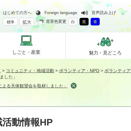
はじめての方へ
Foreign language
音声読み上げ
背景色変更
拡大
白
黒
青
標準
しごと・
産業
魅力・
見どころ
し
>
コミュニティ・地域活動
>
ボランティア・NPO
>
ボランティア
ました」
による天体観望会を取材しました」
活動情報HP