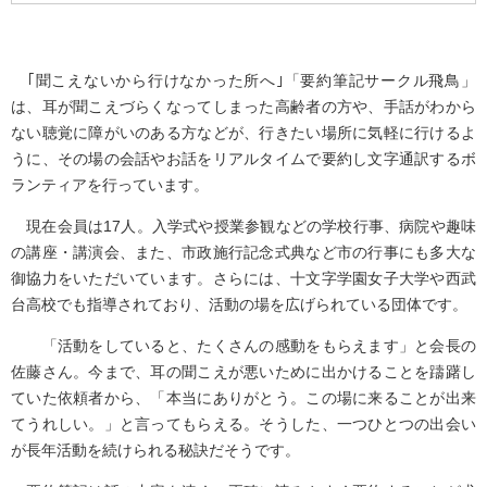
｢聞こえないから行けなかった所へ｣「要約筆記サークル飛鳥」
は、耳が聞こえづらくなってしまった高齢者の方や、手話がわから
ない聴覚に障がいのある方などが、行きたい場所に気軽に行けるよ
うに、その場の会話やお話をリアルタイムで要約し文字通訳するボ
ランティアを行っています。
現在会員は17人。入学式や授業参観などの学校行事、病院や趣味
の講座・講演会、また、市政施行記念式典など市の行事にも多大な
御協力をいただいています。さらには、十文字学園女子大学や西武
台高校でも指導されており、活動の場を広げられている団体です。
「活動をしていると、たくさんの感動をもらえます」と会長の
佐藤さん。今まで、耳の聞こえが悪いために出かけることを躊躇し
ていた依頼者から、「本当にありがとう。この場に来ることが出来
てうれしい。」と言ってもらえる。そうした、一つひとつの出会い
が長年活動を続けられる秘訣だそうです。