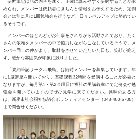
要約筆記は話の内容を速く、正確に読みやすく要約することが求
められ、メンバーは依頼者にきちんと情報をお伝えするため、定例
会とは別に月に1回勉強会を行うなど、日々レベルアップに努めてい
るそうです。
メンバーのほとんどがお仕事をされながら活動されており、たく
さんの依頼をメンバーの中で協力しながらこなしているそうで、メ
ンバー同士の仲がよく、取材をさせていただいた日も、笑顔が絶え
ず、暖かな雰囲気が印象に残りました。
「要約筆記サークル飛鳥」は随時メンバーを募集しています。年
に1度講座を開いており、基礎課程32時間を受講することが必要と
なりますが、毎月第1・第3金曜日に福祉の里講義室にて定例会や勉
強会を開いていますのでぜひ見学に来てください。興味のある方
は、新座市社会福祉協議会ボランティアセンター（048-480-5705）
まで問合せください。