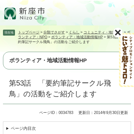
ペ
メ
ー
ニ
ジ
ュ
の
ー
先
を
トップページ
>
分類でさがす
>
くらし
>
コミュニティ・地域活動
>
ボ
現在地
頭
飛
ランティア・NPO
>
ボランティア・地域活動情報HP
>
第53話 「要
で
ば
約筆記サークル飛鳥」の活動をご紹介します
す。
し
て
本
ボランティア・地域活動情報HP
文
へ
本
第53話 「要約筆記サークル飛
文
鳥」の活動をご紹介します
ページID：0034783
更新日：2014年9月30日更新
ページ内目次