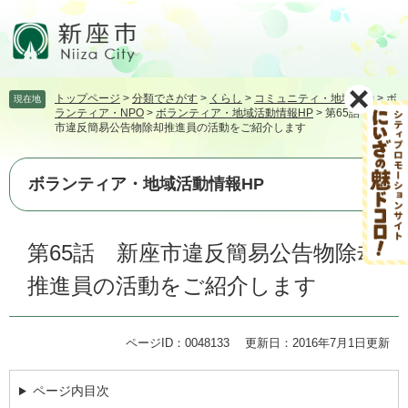
ペ
メ
ー
ニ
ジ
ュ
の
ー
先
を
トップページ
>
分類でさがす
>
くらし
>
コミュニティ・地域活動
>
ボ
現在地
頭
飛
ランティア・NPO
>
ボランティア・地域活動情報HP
>
第65話 新座
で
ば
市違反簡易公告物除却推進員の活動をご紹介します
す。
し
て
本
ボランティア・地域活動情報HP
文
へ
本
第65話 新座市違反簡易公告物除却
文
推進員の活動をご紹介します
ページID：0048133
更新日：2016年7月1日更新
ページ内目次