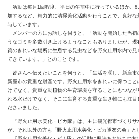
活動は毎月1回程度、平日の午前中に行っているほか、8
加するなど、精力的に清掃美化活動を行うことで、良好な
与しています。
メンバーの方にお話しを伺うと、「活動を開始した当初
うなゴミを多数引き上げるようなこともありましたが、現
質のきれいな場所に生息する昆虫などを野火止用水内で見
てきています。」とのことです。
皆さんへ伝えたいことを伺うと、「生活を潤し、新座市
新座市の貴重な財産です。野火止用水をきれいに保つこと
けでなく、貴重な動植物の生育環境を守ることにもつなが
れる水だけでなく、そこに生育する貴重な生き物にも注目
ださいました。
『野火止用水美化・ピカ隊』は、主に観光都市づくりサ
が、それ以外の方も「野火止用水美化・ピカ隊友の会」と
『野火止用水美化・ピカ隊』の活動に興味をお持ちの方は、観光