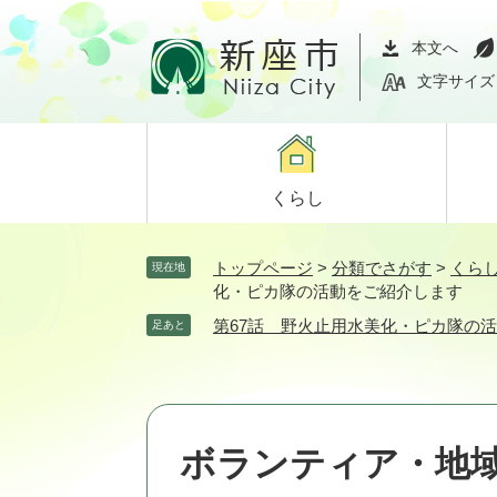
ペ
メ
ー
ニ
本文へ
ジ
ュ
文字サイズ
の
ー
先
を
頭
飛
で
ば
くらし
す。
し
て
本
トップページ
>
分類でさがす
>
くら
現在地
文
化・ピカ隊の活動をご紹介します
へ
第67話 野火止用水美化・ピカ隊の
足あと
ボランティア・地域