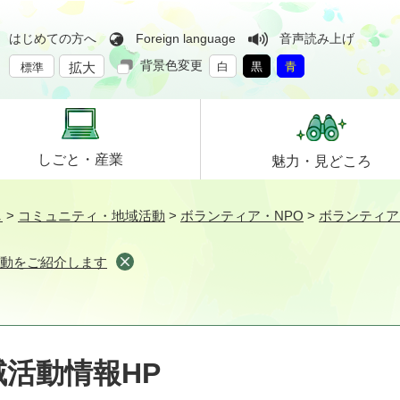
はじめての方へ
Foreign language
音声読み上げ
背景色変更
拡大
白
黒
青
標準
しごと・
産業
魅力・
見どころ
し
>
コミュニティ・地域活動
>
ボランティア・NPO
>
ボランティア
活動をご紹介します
活動情報HP