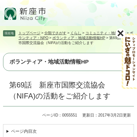
ペ
メ
ー
ニ
ジ
ュ
の
ー
先
を
トップページ
>
分類でさがす
>
くらし
>
コミュニティ・地域活動
>
ボ
現在地
頭
飛
ランティア・NPO
>
ボランティア・地域活動情報HP
>
第69話 新座
で
ば
市国際交流協会（NIFA)の活動をご紹介します
す。
し
て
本
ボランティア・地域活動情報HP
文
へ
本
第69話 新座市国際交流協会
文
（NIFA)の活動をご紹介します
ページID：0055551
更新日：2017年3月2日更新
ページ内目次