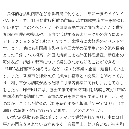
具体的な活動内容などを事務局に伺うと、「年に一度のメインイ
ベントとして、11月に市役所前の市民広場で国際交流デーを開催し
ています。このイベントは、外国籍市民の方に御協力いただく世界
各国の料理の模擬店や、市内で活動する音楽サークルの方々による
アトラクションを楽しむことができ、来場者に大好評のイベントで
す。また、他にも外国籍市民や市内三大学の留学生との交流を目的
とした日帰りバス視察、外国人講師による外国料理講座、新座市の
海外友好（姉妹）都市について楽しみながら知ることができる
『NIFA友好都市を知ろう』など、様々な事業を企画・運営していま
す。また、新座市と海外友好（姉妹）都市との交流にも関わってお
り、相手市から訪問があった際には県内視察に同行し、おもてなし
をしたり、昨年5月には、協会主催で市民訪問団を結成し友好都市の
中国済源市を訪問して、両市の友好を更に深めてまいりました。そ
のほか、こうした協会の活動を紹介する会報紙『NIFAだより』（年
3回）の編集・発行も行っています。」とのことでした。
いずれの活動も会員のボランティアで運営されており、中には仕
事との両立をされている方も多く、会員同士、助け合いながらも和