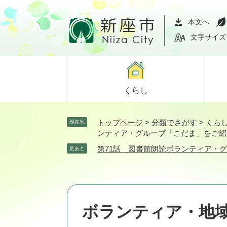
ペ
メ
ー
ニ
本文へ
ジ
ュ
文字サイズ
の
ー
先
を
頭
飛
で
ば
くらし
す。
し
て
本
トップページ
>
分類でさがす
>
くら
現在地
文
ンティア・グループ「こだま」をご紹
へ
第71話 図書館朗読ボランティア・
足あと
ボランティア・地域