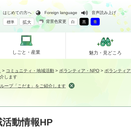
はじめての方へ
Foreign language
音声読み上げ
背景色変更
拡大
白
黒
青
標準
しごと・
産業
魅力・
見どころ
し
>
コミュニティ・地域活動
>
ボランティア・NPO
>
ボランティア
介します
グループ「こだま」をご紹介します
活動情報HP