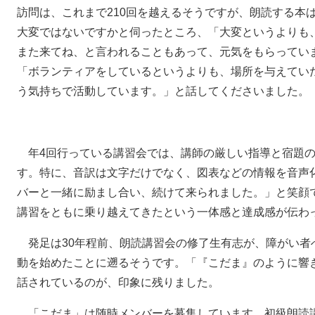
訪問は、これまで210回を越えるそうですが、朗読する本
大変ではないですかと伺ったところ、「大変というよりも
また来てね、と言われることもあって、元気をもらってい
「ボランティアをしているというよりも、場所を与えてい
う気持ちで活動しています。」と話してくださいました。
年4回行っている講習会では、講師の厳しい指導と宿題の
す。特に、音訳は文字だけでなく、図表などの情報を音声
バーと一緒に励まし合い、続けて来られました。」と笑顔
講習をともに乗り越えてきたという一体感と達成感が伝わ
発足は30年程前、朗読講習会の修了生有志が、障がい者
動を始めたことに遡るそうです。「『こだま』のように響
話されているのが、印象に残りました。
「こだま」は随時メンバーを募集しています。初級朗読