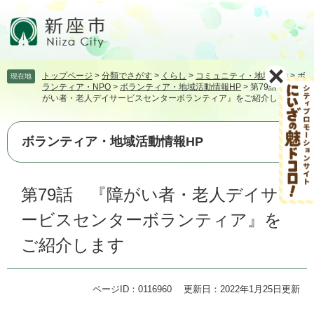
ペ
メ
ー
ニ
ジ
ュ
の
ー
先
を
トップページ
>
分類でさがす
>
くらし
>
コミュニティ・地域活動
>
ボ
現在地
頭
飛
ランティア・NPO
>
ボランティア・地域活動情報HP
>
第79話 『障
で
ば
がい者・老人デイサービスセンターボランティア』をご紹介します
す。
し
て
本
ボランティア・地域活動情報HP
文
へ
本
第79話 『障がい者・老人デイサ
文
ービスセンターボランティア』を
ご紹介します
ページID：0116960
更新日：2022年1月25日更新