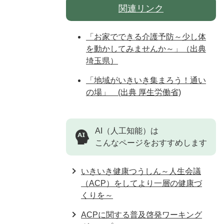
関連リンク
「お家でできる介護予防～少し体
を動かしてみませんか～」（出典
埼玉県）
「地域がいきいき集まろう！通い
の場」 (出典 厚生労働省)
AI（人工知能）は
こんなページをおすすめします
いきいき健康つうしん～人生会議
（ACP）をしてより一層の健康づ
くりを～
ACPに関する普及啓発ワーキング