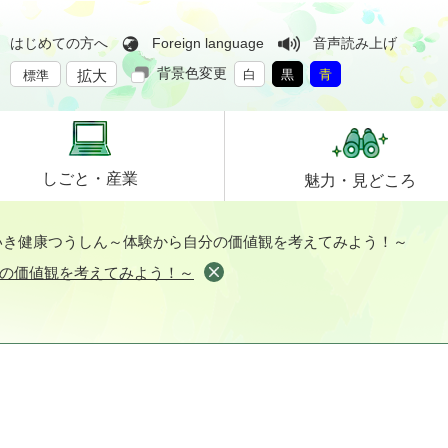
はじめての方へ
Foreign language
音声読み上げ
背景色変更
拡大
白
黒
青
標準
しごと・
産業
魅力・
見どころ
いき健康つうしん～体験から自分の価値観を考えてみよう！～
の価値観を考えてみよう！～