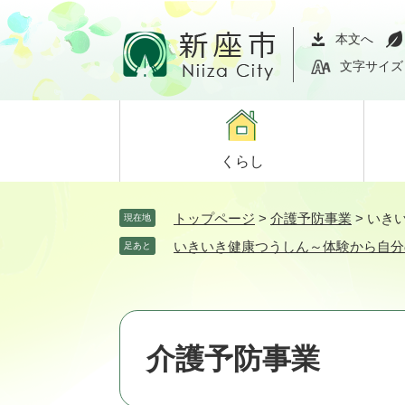
ペ
メ
ー
ニ
本文へ
ジ
ュ
文字サイズ
の
ー
先
を
頭
飛
で
ば
くらし
す。
し
て
本
トップページ
>
介護予防事業
>
いき
現在地
文
いきいき健康つうしん～体験から自分
足あと
へ
介護予防事業