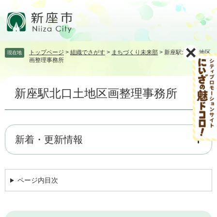
ペ
メ
ー
ニ
ジ
ュ
の
ー
先
を
トップページ
>
組織でさがす
>
まちづくり未来部
>
新座駅北口土地区
現在地
頭
飛
画整理事務所
で
ば
す。
し
本
て
新座駅北口土地区画整理事務所
文
本
文
へ
新着・更新情報
ページ内目次