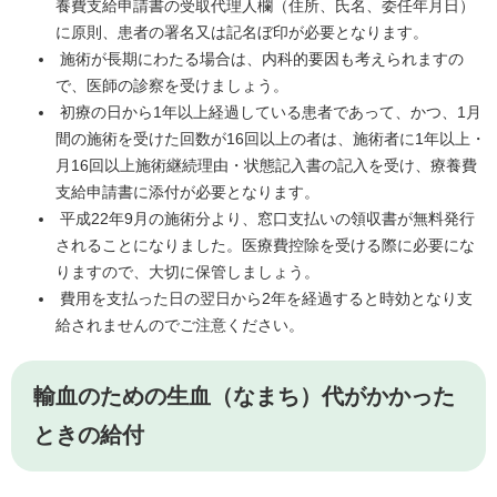
養費支給申請書の受取代理人欄（住所、氏名、委任年月日）
に原則、患者の署名又は記名ぼ印が必要となります。
施術が長期にわたる場合は、内科的要因も考えられますの
で、医師の診察を受けましょう。
初療の日から1年以上経過している患者であって、かつ、1月
間の施術を受けた回数が16回以上の者は、施術者に1年以上・
月16回以上施術継続理由・状態記入書の記入を受け、療養費
支給申請書に添付が必要となります。
平成22年9月の施術分より、窓口支払いの領収書が無料発行
されることになりました。医療費控除を受ける際に必要にな
りますので、大切に保管しましょう。
費用を支払った日の翌日から2年を経過すると時効となり支
給されませんのでご注意ください。
輸血のための生血（なまち）代がかかった
ときの給付