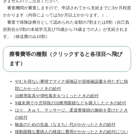
きませんのでご注意ください。
審査機関が審査しますので、申請されてから支給までに3か月程度
かかります（内容によっては3か月以上かかります。）。
審査で保険診療分として認められた金額の7割または8割（自己負
担割合が2割の未就学児及び70歳から74歳までの人）が支給されま
す。（移送費のみ10割）
療養費等の種類（クリックすると各項目へ飛び
ます）
やむを得ない事情でマイナ保険証や資格確認書を持たずに病
院にかかったときの給付
治療用装具や弾性着衣をつくったときの給付
9歳未満で小児弱視の治療用眼鏡などを購入したときの給付
はり、きゅう、マッサージ、柔道整復師の施術を受けたとき
の給付
輸血のための生血（なまち）代がかかったときの給付
移動困難な重病人の移送に費用がかかったときの給付につい