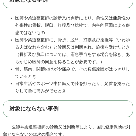
医師や柔道整復師の診断又は判断により、急性又は亜急性の
外傷性の骨折、脱臼、打撲及び捻挫で、内科的原因による疾
患ではないもの
医師や柔道整復師に、骨折、脱臼、打撲及び捻挫等（いわゆ
る肉ばなれを含む）と診断又は判断され、施術を受けたとき
（骨折及び脱臼については、応急手当をする場合を除き、あ
らかじめ医師の同意を得ることが必要です。）
骨、筋肉、関節のけがや痛みで、その負傷原因がはっきりし
ているとき
日常生活やスポーツ中に転んで膝を打ったり、足首を捻った
りして急に痛みがでたとき
対象にならない事例
医師や柔道整復師の診断又は判断等により、国民健康保険の対
象とならないのは次の場合です。