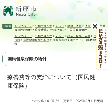
ペ
メ
ー
ニ
ジ
ュ
の
ー
先
を
トップページ
>
分類でさがす
>
くらし
>
健康・医療
>
医療費
>
国民健
現在地
頭
飛
康保険の給付
>
療養費等の支給について（国民健康保険）
で
ば
トップページ
>
分類でさがす
>
くらし
>
税金・保険・年金
>
国民健康
す。
し
保険
>
国民健康保険の給付
>
療養費等の支給について（国民健康保
て
険）
本
文
へ
国民健康保険の給付
本
療養費等の支給について（国民健
文
康保険）
ページID：0125156
更新日：2025年9月11日更新