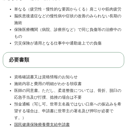
単なる（疲労性・慢性的な要因からくる）肩こりや筋肉疲労
脳疾患後遺症などの慢性病や症状の改善のみられない長期の
施術
保険医療機関（病院、診療所など）で同じ負傷等の治療中の
もの
労災保険が適用となる仕事中や通勤途上での負傷
必要書類
資格確認書又は資格情報のお知らせ
施術内容と費用の明細がわかる領収書
医師の同意書。ただし、柔道整復については、骨折、脱臼の
応急手当及び打撲、捻挫の場合は不要
預金通帳（写し可。世帯主名義ではない口座への振込みを希
望する場合は、申請書に世帯主の署名及び押印が必要で
す。）
国民健康保険療養費支給申請書