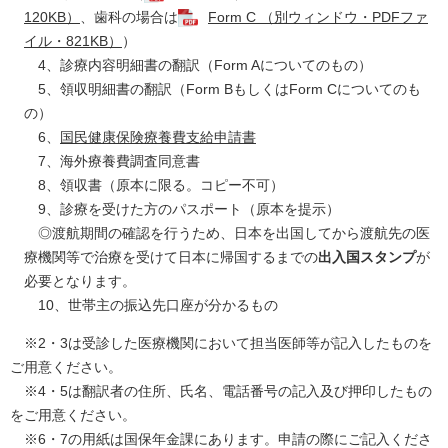
120KB）
、歯科の場合は
Form C （別ウィンドウ・PDFファ
イル・821KB）
）
4、診療内容明細書の翻訳（Form Aについてのもの）
5、領収明細書の翻訳（Form BもしくはForm Cについてのも
の）
6、
国民健康保険療養費支給申請書
7、海外療養費調査同意書
8、領収書（原本に限る。コピー不可）
9、診療を受けた方のパスポート（原本を提示）
◎渡航期間の確認を行うため、日本を出国してから渡航先の医
療機関等で治療を受けて日本に帰国するまでの
出入国スタンプ
が
必要となります。
10、世帯主の振込先口座が分かるもの
※2・3は受診した医療機関において担当医師等が記入したものを
ご用意ください。
※4・5は翻訳者の住所、氏名、電話番号の記入及び押印したもの
をご用意ください。
※6・7の用紙は国保年金課にあります。申請の際にご記入くださ