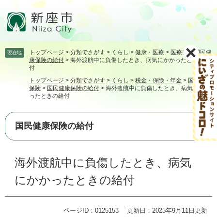
ペ
メ
ー
ニ
ジ
ュ
の
ー
先
を
トップページ
>
分類でさがす
>
くらし
>
健康・医療
>
医療費
>
国民健
現在地
頭
飛
康保険の給付
>
海外渡航中に負傷したとき、病気にかかったときの給
で
ば
付
す。
し
トップページ
>
分類でさがす
>
くらし
>
税金・保険・年金
>
国民健康
て
保険
>
国民健康保険の給付
>
海外渡航中に負傷したとき、病気にかか
本
ったときの給付
文
へ
国民健康保険の給付
本
海外渡航中に負傷したとき、病気
文
にかかったときの給付
ページID：0125153
更新日：2025年9月11日更新