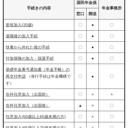
国民年金係
手続きの内容
年金事務所
窓口
郵送
新規加入(20歳)
〇
●
〇
退職後の加入手続
〇
●
〇
扶養から外れた後の手続
〇
●
〇
付加保険の加入・脱退手続
〇
●
〇
基礎年金番号通知書（年金手帳）の
再交付申請
（発行手続は年金機構で
〇
●
〇
す）
在外任意加入（出国前）
〇
×
×
在外任意加入（出国後）
▲
×
〇
任意加入(60歳以上65歳未満の方)
〇
×
〇
任意加入(65歳以上70歳未満の方)
×
×
〇