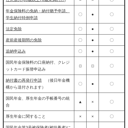
年金保険料の免納・納付猶予申請、
〇
●
〇
学生納付特例申請
法定免除
〇
●
〇
産前産後期間の免除
〇
●
〇
追納申込み
〇
●
〇
国民年金保険料の口座納付、クレジ
□
□
〇
ットカード振替申込み
納付書の再発行申請
（後日年金機
〇
●
〇
構から送付されます）
国民年金、厚生年金の手帳番号の統
▲
×
〇
合
厚生年金に関すること
×
×
〇
国民年金第3号被保険者(被扶養者)に