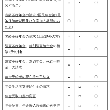
×
×
〇
関すること
老齢基礎年金の請求 (国民年金第1号
被保険者期間及び任意加入期間のみ
〇
×
〇
の方)
老齢基礎年金の請求 (上記以外の方)
×
×
〇
障害基礎年金
、
特別障害給付金
の相
▲
×
〇
談 (予約制)
遺族基礎年金
、
寡婦年金
、
死亡一時
▲
×
〇
金
、の請求
年金受給者の死亡後の手続き
▲
×
〇
年金生活者支援給付金の請求
□
□
〇
年金受取口座の変更
□
□
〇
年金証書、年金振込通知書の再発行
□
□
〇