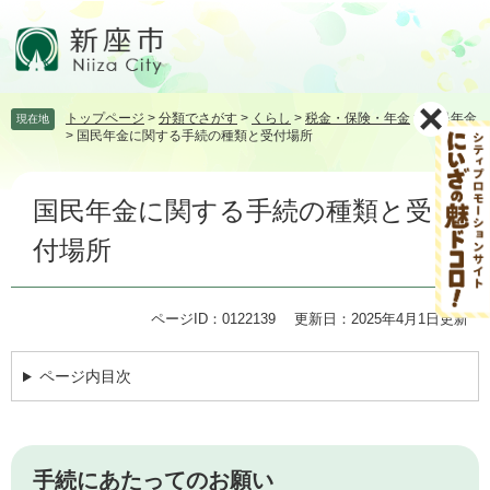
ペ
メ
ー
ニ
ジ
ュ
の
ー
先
を
トップページ
>
分類でさがす
>
くらし
>
税金・保険・年金
>
国民年金
現在地
頭
飛
>
国民年金に関する手続の種類と受付場所
で
ば
す。
し
本
て
国民年金に関する手続の種類と受
文
本
文
付場所
へ
ページID：0122139
更新日：2025年4月1日更新
ページ内目次
手続にあたってのお願い