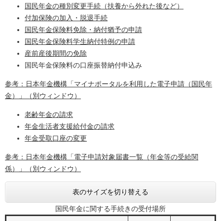
国民年金の種別変更手続（扶養から外れた後など）
付加保険の加入・脱退手続
国民年金保険料免除・納付猶予の申請
国民年金保険料学生納付特例の申請
産前産後期間の免除
国民年金保険料の口座振替納付申込み
参考：日本年金機構「マイナポータルを利用した電子申請（国民年
金）」（別ウィンドウ）
老齢年金の請求
年金生活者支援給付金の請求
年金受取口座の変更
参考：日本年金機構「電子申請対象届書一覧（年金等の受給関
係）」（別ウィンドウ）
表のサイズを切り替える
国民年金に関する手続きの受付場所