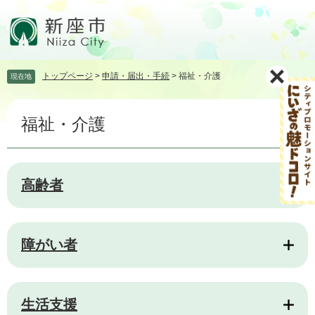
ペ
メ
ー
ニ
ジ
ュ
の
ー
先
を
トップページ
>
申請・届出・手続
>
福祉・介護
現在地
頭
飛
で
ば
本
す。
し
福祉・介護
文
て
本
文
へ
高齢者
障がい者
生活支援