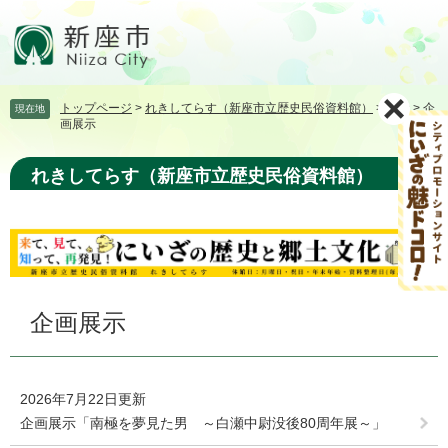
ペ
メ
ー
ニ
ジ
ュ
の
ー
先
を
トップページ
>
れきしてらす（新座市立歴史民俗資料館）
>
展示
>
企
現在地
頭
飛
画展示
で
ば
す。
し
れきしてらす（新座市立歴史民俗資料館）
て
本
文
へ
本
企画展示
文
2026年7月22日更新
企画展示「南極を夢見た男 ～白瀬中尉没後80周年展～」