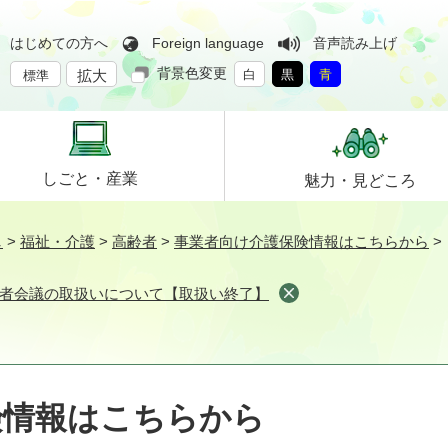
はじめての方へ
Foreign language
音声読み上げ
背景色変更
拡大
白
黒
青
標準
しごと・
産業
魅力・
見どころ
し
>
福祉・介護
>
高齢者
>
事業者向け介護保険情報はこちらから
>
者会議の取扱いについて【取扱い終了】
険情報はこちらから