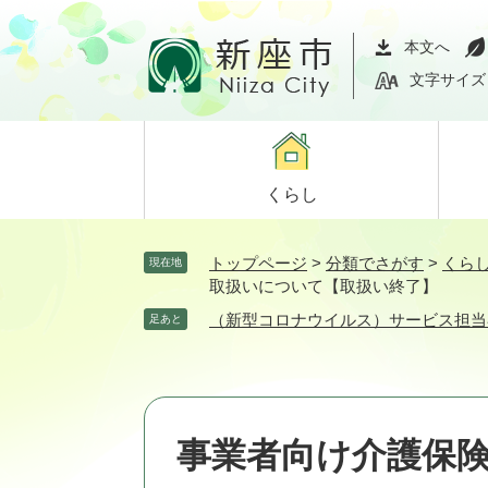
ペ
メ
ー
ニ
本文へ
ジ
ュ
文字サイズ
の
ー
先
を
頭
飛
で
ば
くらし
す。
し
て
本
トップページ
>
分類でさがす
>
くら
現在地
文
取扱いについて【取扱い終了】
へ
（新型コロナウイルス）サービス担当
足あと
事業者向け介護保