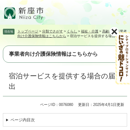
ペ
メ
ー
ニ
ジ
ュ
の
ー
先
を
トップページ
>
分類でさがす
>
くらし
>
福祉・介護
>
高齢者
>
事業者
現在地
頭
飛
向け介護保険情報はこちらから
>
宿泊サービスを提供する場合の届出
で
ば
す。
し
て
事業者向け介護保険情報はこちらから
本
文
本
へ
宿泊サービスを提供する場合の届
文
出
ページID：0076080
更新日：2025年4月1日更新
ページ内目次