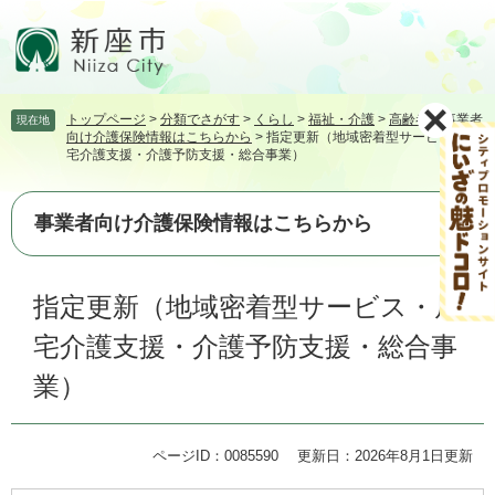
ペ
メ
ー
ニ
ジ
ュ
の
ー
先
を
トップページ
>
分類でさがす
>
くらし
>
福祉・介護
>
高齢者
>
事業者
現在地
頭
飛
向け介護保険情報はこちらから
>
指定更新（地域密着型サービス・居
で
ば
宅介護支援・介護予防支援・総合事業）
す。
し
て
本
事業者向け介護保険情報はこちらから
文
へ
本
指定更新（地域密着型サービス・居
文
宅介護支援・介護予防支援・総合事
業）
ページID：0085590
更新日：2026年8月1日更新