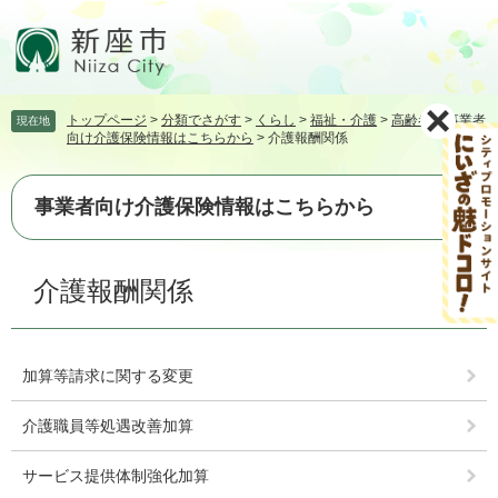
ペ
メ
ー
ニ
ジ
ュ
の
ー
先
を
トップページ
>
分類でさがす
>
くらし
>
福祉・介護
>
高齢者
>
事業者
現在地
頭
飛
向け介護保険情報はこちらから
>
介護報酬関係
で
ば
す。
し
て
事業者向け介護保険情報はこちらから
本
文
本
へ
介護報酬関係
文
加算等請求に関する変更
介護職員等処遇改善加算
サービス提供体制強化加算