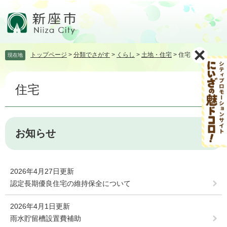
ペ
メ
ー
ニ
ジ
ュ
の
ー
先
を
トップページ
>
分類でさがす
>
くらし
>
土地・住宅
>
住宅
現在地
頭
飛
で
ば
本
す。
し
住宅
文
て
本
文
へ
お知らせ
2026年4月27日更新
認定長期優良住宅の維持保全について
2026年4月1日更新
雨水貯留槽設置費補助