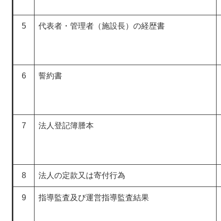
5
代表者・管理者（施設長）の経歴書
6
誓約書
7
法人登記簿謄本
8
法人の定款又は寄付行為
9
指導監査及び運営指導監査結果