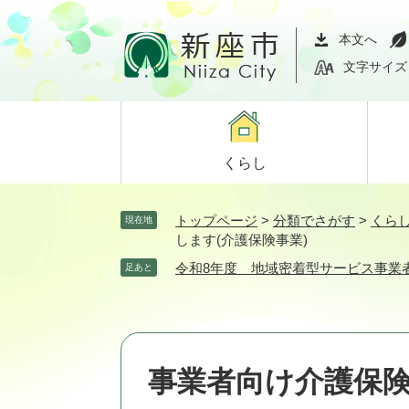
ペ
メ
ー
ニ
本文へ
ジ
ュ
文字サイズ
の
ー
先
を
頭
飛
で
ば
くらし
す。
し
て
本
トップページ
>
分類でさがす
>
くら
現在地
文
します(介護保険事業)
へ
令和8年度 地域密着型サービス事業者
足あと
事業者向け介護保