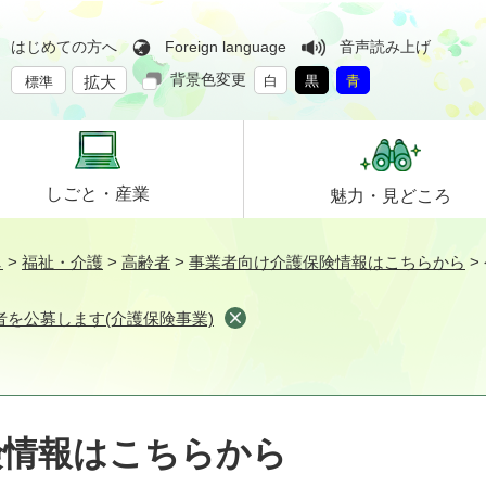
はじめての方へ
Foreign language
音声読み上げ
背景色変更
拡大
白
黒
青
標準
しごと・
産業
魅力・
見どころ
し
>
福祉・介護
>
高齢者
>
事業者向け介護保険情報はこちらから
>
を公募します(介護保険事業)
険情報はこちらから