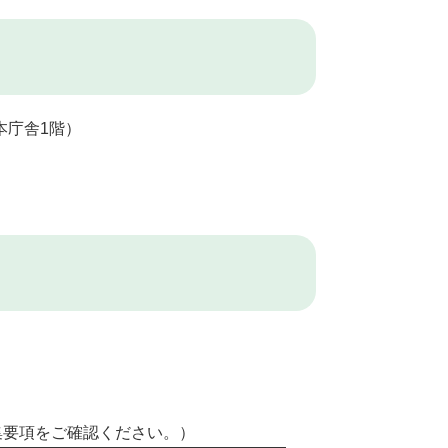
庁舎1階）
。
集要項をご確認ください。）