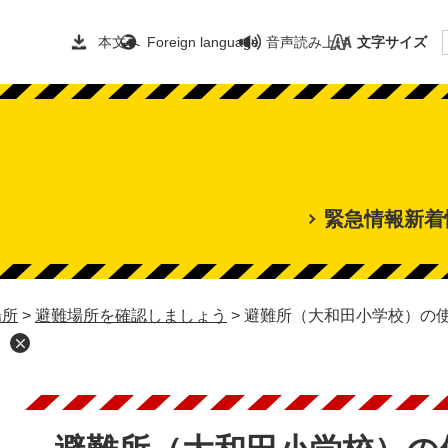
本文へ
Foreign language
音声読み上げ
文字サイズ
緊急情報
新着
場所
>
避難場所を確認しましょう
>
避難所（大和田小学校）の
本
文