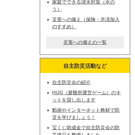
家庭でできる浸水対策（水の
う）
災害への備え（保険・共済加入
のすすめ）
災害への備えの一覧
自主防災活動など
自主防災会の紹介
HUG（避難所運営ゲーム）のキ
ットを貸し出します
動画やインターネット教材で防
災を学びましょう！
宝くじ助成金で自主防災会の防
災備品を整備しました