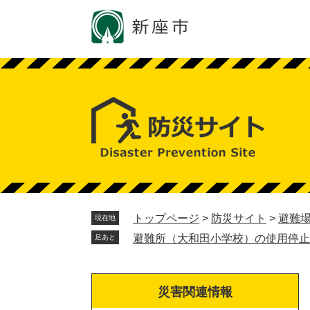
ペ
メ
ー
ニ
ジ
ュ
の
ー
先
を
頭
飛
で
ば
す。
し
て
本
文
へ
トップページ
>
防災サイト
>
避難
現在地
避難所（大和田小学校）の使用停止
足あと
災害関連情報