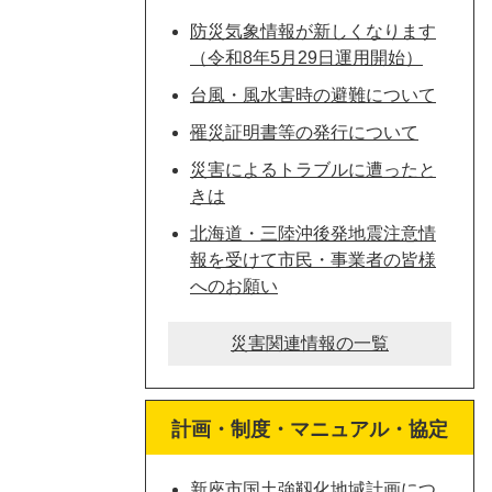
防災気象情報が新しくなります
（令和8年5月29日運用開始）
台風・風水害時の避難について
罹災証明書等の発行について
災害によるトラブルに遭ったと
きは
北海道・三陸沖後発地震注意情
報を受けて市民・事業者の皆様
へのお願い
災害関連情報の一覧
計画・制度・マニュアル・協定
新座市国土強靱化地域計画につ