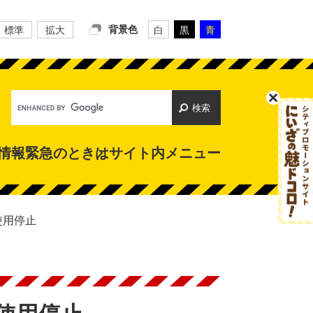
背景色
標準
拡大
白
黒
青
Google
カ
ス
タ
情報
緊急のときは
サイト内メニュー
ム
検
索
使用停止