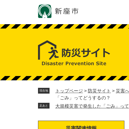
ペ
メ
ー
ニ
ジ
ュ
の
ー
先
を
頭
飛
で
ば
す。
し
て
本
文
へ
トップページ
>
防災サイト
>
災害
現在地
「ごみ」ってどうするの？
大規模災害で発生した「ごみ」って
足あと
災害関連情報