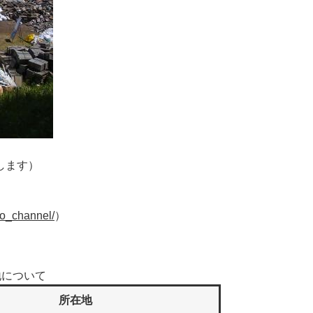
します）
oto_channel/
）
地について
所在地