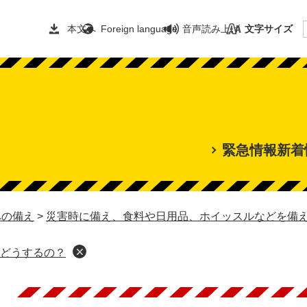
本文へ
Foreign language
音声読み上げ
文字サイズ
緊急情報
新着
への備え
>
災害時に備え、食料や日用品、ホイッスルなどを備
どうするの？
本