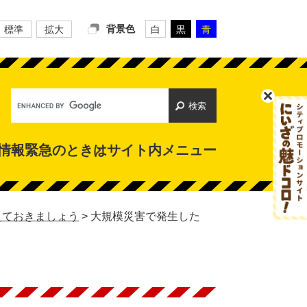
背景色
標準
拡大
白
黒
青
Google
カ
ス
タ
情報
緊急のときは
サイト内メニュー
ム
検
索
えておきましょう
>
大規模災害で発生した