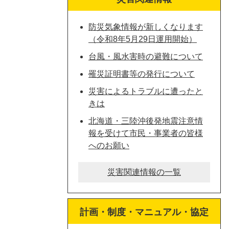
防災気象情報が新しくなります
（令和8年5月29日運用開始）
台風・風水害時の避難について
罹災証明書等の発行について
災害によるトラブルに遭ったと
きは
北海道・三陸沖後発地震注意情
報を受けて市民・事業者の皆様
へのお願い
災害関連情報の一覧
計画・制度・マニュアル・協定