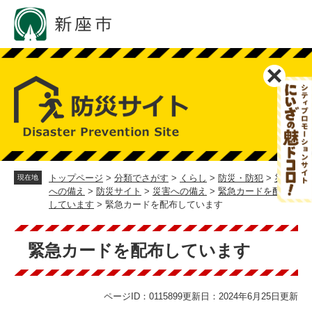
ペ
メ
ー
ニ
ジ
ュ
の
ー
先
を
頭
飛
で
ば
す。
し
て
本
文
へ
トップページ
>
分類でさがす
>
くらし
>
防災・防犯
>
災害
現在地
への備え
>
防災サイト
>
災害への備え
>
緊急カードを配布
しています
>
緊急カードを配布しています
本
文
緊急カードを配布しています
ページID：0115899
更新日：2024年6月25日更新