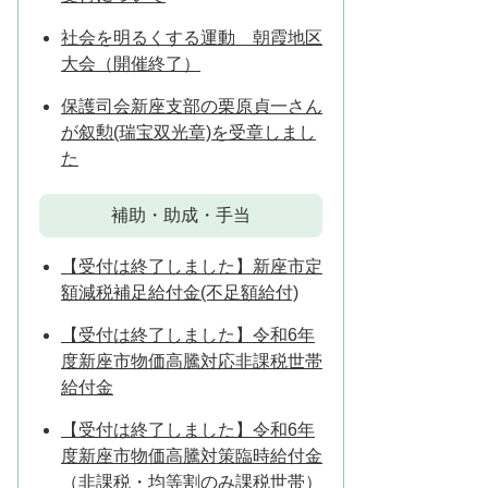
社会を明るくする運動 朝霞地区
大会（開催終了）
保護司会新座支部の栗原貞一さん
が叙勲(瑞宝双光章)を受章しまし
た
補助・助成・手当
【受付は終了しました】新座市定
額減税補足給付金(不足額給付)
【受付は終了しました】令和6年
度新座市物価高騰対応非課税世帯
給付金
【受付は終了しました】令和6年
度新座市物価高騰対策臨時給付金
（非課税・均等割のみ課税世帯）