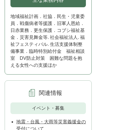
主な業務内容
地域福祉計画．社協．民生・児童委
員．戦傷病者等援護．旧軍人恩給．
日赤業務．更生保護．コブシ福祉基
金．災害見舞金等. 社会福祉法人. 福
祉フェスティバル. 生活支援体制整
備事業．臨時特別給付金 福祉相談
室 DV防止対策 困難な問題を抱
える女性への支援ほか
関連情報
イベント・募集
地震・台風・大雨等災害義援金の
受付について