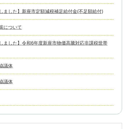
しました】新座市定額減税補足給付金(不足額給付)
策について
しました】令和6年度新座市物価高騰対応非課税世帯
協議体
協議体