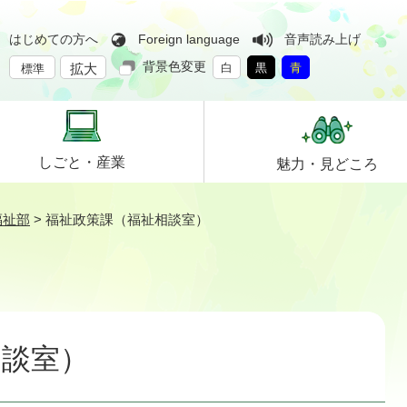
はじめての方へ
Foreign language
音声読み上げ
背景色変更
拡大
白
黒
青
標準
しごと・
産業
魅力・
見どころ
福祉部
>
福祉政策課（福祉相談室）
相談室）