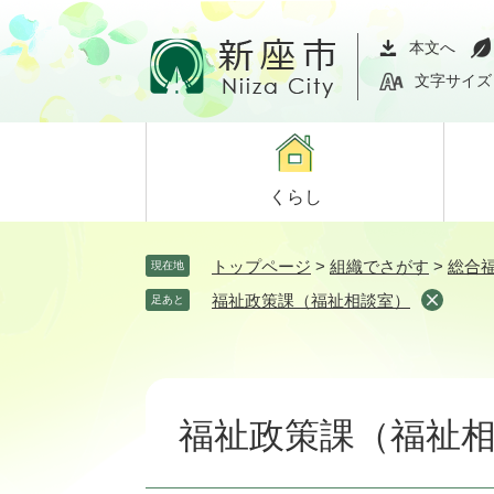
ペ
メ
ー
ニ
本文へ
ジ
ュ
文字サイズ
の
ー
先
を
頭
飛
で
ば
くらし
す。
し
て
本
トップページ
>
組織でさがす
>
総合
現在地
文
福祉政策課（福祉相談室）
足あと
へ
本
文
福祉政策課（福祉