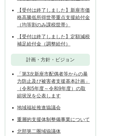
【受付は終了しました】新座市価
格高騰低所得世帯重点支援給付金
（均等割のみ課税世帯）
【受付は終了しました】定額減税
補足給付金（調整給付）
計画・方針・ビジョン
「第3次新座市配偶者等からの暴
力防止及び被害者支援基本計画」
（令和5年度～令和9年度）の取
組状況を公表します
地域福祉推進協議会
重層的支援体制整備事業について
北部第二圏域協議体